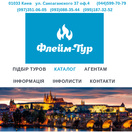
01033 Киев
ул. Саксаганского 37 оф.4
(044)599-70-79
(097)351-06-05
(093)088-35-44
(095)187-32-52
ПІДБІР ТУРОВ
КАТАЛОГ
АГЕНТАМ
ІНФОРМАЦІЯ
ІНФОЛИСТИ
КОНТАКТИ