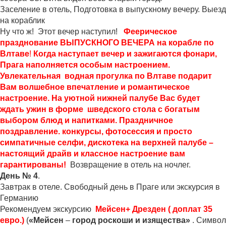
Заселение в отель, Подготовка в выпускному вечеру. Выезд
на кораблик
Ну что ж! Этот вечер наступил!
Феерическое
празднование ВЫПУСКНОГО ВЕЧЕРА на корабле по
Влтаве
!
Когда наступает вечер и зажигаются фонари,
Прага наполняется особым настроением.
Увлекательная водная прогулка по Влтаве подарит
Вам волшебное впечатление и романтическое
настроение. На уютной нижней палубе Вас будет
ждать ужин в форме шведского стола с богатым
выбором блюд и напитками. Праздничное
поздравление. конкурсы, фотосессия и просто
симпатичные селфи, дискотека на верхней палубе –
настоящий драйв и классное настроение вам
гарантированы!
Возвращение в отель на ночлег.
День № 4
.
Завтрак в отеле. Свободный день в Праге или экскурсия в
Германию
Рекомендуем экскурсию
Мейсен+ Дрезден ( доплат 35
евро.)
(
«Мейсен
–
город роскоши и изящества»
. Символ