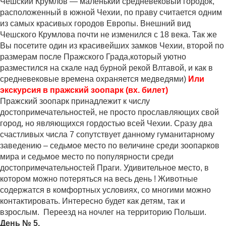
Чешский Крумлов — маленький средневековый городок,
расположенный в южной Чехии, по праву считается одним
из самых красивых городов Европы. Внешний вид
Чешского Крумлова почти не изменился с 18 века. Так же
Вы посетите один из красивейших замков Чехии, второй по
размерам после Пражского Града,который уютно
разместился на скале над бурной рекой Влтавой, и как в
средневековые времена охраняется медведями)
Или
экскурсия в пражский зоопарк (вх. билет)
Пражский зоопарк принадлежит к числу
достопримечательностей, не просто прославляющих свой
город, но являющихся гордостью всей Чехии. Сразу два
счастливых числа 7 сопутствует данному гуманитарному
заведению – седьмое место по величине среди зоопарков
мира и седьмое место по популярности среди
достопримечательностей Праги. Удивительное место, в
котором можно потеряться на весь день ! Животные
содержатся в комфортных условиях, со многими можно
контактировать. Интересно будет как детям, так и
взрослым. Переезд на ночлег на территорию Польши.
День № 5.