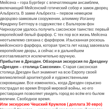
Мейсена – гора Бургберг с впечатляющим ансамблем,
включающий Мейсенский готический собор и замок-дворец
Альбрехта. В замке Альбрехта – первом немецком
дворцово-замковым сооружении, алхимику Иоганну
Фридриху Беттгеру в содружестве с Вальтером фон
Чирнхаусом удалось получить саксонское таинство: первый
европейский белый фарфор. С тех пор вся жизнь Мейсена
неотъемлемо связана с фарфором. Изысканная роскошь
мейсенского фарфора, которая триста лет назад завоевала
европейские дворы, а сейчас и в дальнейшем
изготавливается исключительно вручную.
Прибытие в Дрезден. Обзорная экскурсия по Дрездену
«Дрезден – столица Саксонии»
. Старая саксонская
столица Дрезден был знаменит на всю Европу своей
великолепной архитектурой и художественными
сокровищами. Все изменилось, когда Дрезден серьезно
пострадал во время Второй мировой войны, но его
реставрация позволяет увидеть город во всём его былом
величии. Свободное время.
Или экскурсию Чешский Крумлов ( доплата 30 евро)