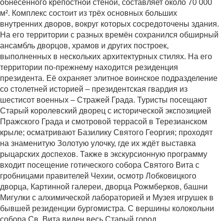
обнесённого крепостной стеной, составляет около 70 000
м². Комплекс состоит из трёх основных больших
внутренних дворов, вокруг которых сосредоточены здания.
На его территории с разных времён сохранился обширный
ансамбль дворцов, храмов и других построек,
выполненных в нескольких архитектурных стилях. На его
территории по-прежнему находится резиденция
президента. Её охраняет элитное воинское подразделение
со столетней историей – президентская гвардия из
шестисот военных – Стражей Града. Туристы посещают
Старый королевский дворец с исторической экспозицией
Пражского Града и смотровой террасой в Терезианском
крыле; осматривают Базилику Святого Георгия; проходят
на знаменитую Золотую улочку, где их ждёт выставка
рыцарских доспехов. Также в экскурсионную программу
входит посещение готического собора Святого Вита с
гробницами правителей Чехии, осмотр Лобковицкого
дворца, Картинной галереи, дворца Рожмберков, башни
Мигулки с алхимической лабораторией и Музея игрушек в
бывшей резиденции бургомистра. С вершины колокольни
собора Св. Вита виден весь Старый город.