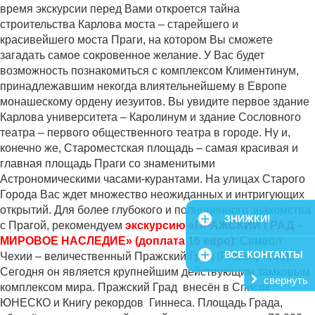
время экскурсии перед Вами откроется тайна
строительства Карлова моста – старейшего и
красивейшего моста Праги, на котором Вы сможете
загадать самое сокровенное желание. У Вас будет
возможность познакомиться с комплексом Климентинум,
принадлежавшим некогда влиятельнейшему в Европе
монашескому ордену иезуитов. Вы увидите первое здание
Карлова университета – Каролинум и здание Сословного
театра – первого общественного театра в городе. Ну и,
конечно же, Староместская площадь – самая красивая и
главная площадь Праги со знаменитыми
Астрономическими часами-курантами. На улицах Старого
Города Вас ждет множество неожиданных и интригующих
открытий. Для более глубокого и полноценного знакомства
ЗНИЖКИ!
с Прагой, рекомендуем
экскурсию
«ПРАЖСКИЙ ГРАД –
МИРОВОЕ НАСЛЕДИЕ» (доплата 15 евро)
: Символ
ВСЕ КОНТАКТЫ
Чехии – величественный Пражский Град (Pražský hrad).
Сегодня он является крупнейшим действующим замковым
свернуть
комплексом мира. Пражский Град внесён в Список
ЮНЕСКО и Книгу рекордов Гиннеса. Площадь Града,