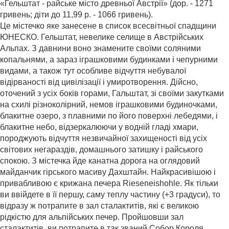
«Гельштат - райське місто древньої Австрії» (дор. - 1271
гривень; діти до 11,99 р. - 1066 гривень).
Це містечко яке занесене в список всесвітньої спадщини
ЮНЕСКО. Гельштат, невелике селище в Австрійських
Альпах. З давнини воно знамените своїми соляними
копальнями, а зараз іграшковими будинками і чепурними
видами, а також тут особливе відчуття небувалої
відірваності від цивілізації і умиротворення. Дійсно,
оточений з усіх боків горами, Гальштат, зі своїми закутками
на схилі різноколірний, немов іграшковими будиночками,
блакитне озеро, з плавними по його поверхні лебедями, і
блакитне небо, відзеркалюючи у водній гладі хмари,
породжують відчуття незвичайної захищеності від усіх
світових негараздів, домашнього затишку і райського
спокою. З містечка йде канатна дорога на оглядовий
майданчик гірського масиву Дахштайн. Найкрасивішою і
привабливою є крижана печера Rieseneishohle. Як тільки
ви ввійдете в її першу, саму теплу частину (+3 градуси), то
відразу ж потрапите в зал сталактитів, які є великою
рідкістю для альпійських печер. Пройшовши зал
сталактитів, ви потрапите в так званий Собор Короля