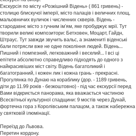
Екскурсія по місту «Розкішний Відень» ( 861 гривень) -
столицю блискучої імперії, місто палаців і величних площ,
мальовничих вуличок і численних скверів. Відень -
стародавнє місто з гучним ім'ям, яке пробуджує мрії. Тут
творили великі композитори: Бетховен, Моцарт, Гайдн,
Штраус. Тут завжди звучить вальс, а знамениті віденські
бали потрясли вже не одне покоління людей. Відень...
Пишний і помпезний, легковажний і веселий... І всі ці
епітети абсолютно справедливо підходять до одного з
найкрасивіших міст світу. Відень багатоликий і
багатогранний, і кожен лик і кожна грань - прекрасні.
Прогулянка по Дунаю на кораблику (дор. - 1189 гривень,
діти до 11.99 років - безкоштовно) - під час екскурсії перед
Вами відкриється панорама, яка вважається частиною
Всесвітньої культурної спадщини: 9 мостів через Дунай,
фортечна гора з Королівським палацом, а також набережна
у святковій ілюмінації.
Переїзд до Львова.
Перетин кордону.