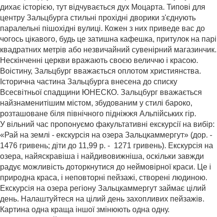
дихає історією, тут відчувається дух Моцарта. Типові для
центру Зальцбурга стильні прохідні дворики з'єднують
паралельні пішохідні вулиці. Кожен з них приведе вас до
чогось цікавого, будь це затишна кафешка, притулок на парі
квадратних метрів або незвичайний сувенірний магазинчик.
Нескінченні церкви вражають своєю величчю і красою.
Воістину, Зальцбург вважається оплотом християнства.
Історична частина Зальцбурга внесена до списку
Всесвітньої спадщини ЮНЕСКО. Зальцбург вважається
найзнаменитішим містом, збудованим у стилі бароко,
розташоване біля північного підніжжя Альпійських гір.
У вільний час пропонуємо факультативні екскурсії на вибір:
«Рай на землі - екскурсія на озера Зальцкаммергут» (дор. -
1476 гривень; діти до 11,99 р. - 1271 гривень). Екскурсія на
озера, найяскравіша і найдивовижніша, оскільки завжди
радує можливість доторкнутися до неймовірної краси. Це і
природна краса, і неповторні пейзажі, створені людиною.
Екскурсія на озера регіону Зальцкаммергут займає цілий
день. Налаштуйтеся на цілий день захопливих пейзажів.
Картина одна краща іншої змінюють одна одну.