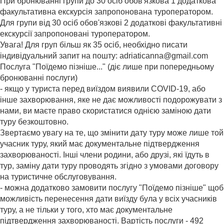
При бронюванні групи до 30 осіб обов'язкова 1 додаткова
факультативна екскурсія запропонована туроператором.
Для групи від 30 осіб обов'язкові 2 додаткові факультативні
екскурсії запропоновані туроператором.
Увага! Для груп більш як 35 осіб, необхідно писати
індивідуальний запит на пошту: adriaticanna@gmail.com
Послуга "Поїдемо пізніше..." (діє лише при попередньому
бронюванні послуги)
- якщо у туриста перед виїздом виявили COVID-19, або
інше захворювання, яке не дає можливості подорожувати з
нами, ви маєте право скористатися однією заміною дати
туру безкоштовно.
Звертаємо увагу на те, що змінити дату туру може лише той
учасник туру, який має документальне підтвердження
захворюваності. Інші члени родини, або друзі, які їдуть в
тур, заміну дати туру проводять згідно з умовами договору
на туристичне обслуговування.
- можна додатково замовити послугу "Поїдемо пізніше" щоб
можливість перенесення дати виїзду була у всіх учасників
туру, а не тільки у того, хто має документальне
підтвердження захворюваності. Вартість послуги - 492