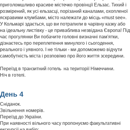
приголомшливо красиве містечко провінції Ельзас. Тихий і
розмірений, як усі ельзасці, порізаний каналами, охопленої
яскравими клумбами, місто належати до місць «must see».
У Кольмарі здається, що ви потрапили в чарівну казку або
на ідеальну листівку - це приваблива незвідана Європа! Під
час прогулянки Ви побачите головні визначні пам'ятки,
дізнаєтесь про переплетення минулого і сьогодення,
реального і уявного. І не тільки - ми допоможемо відчути
самобутність міста і розповімо про його життя зсередини.
Переїзд в транзитний готель на території Німеччини.
Ніч в готелі.
День 4
Сніданок.
Звільнення номерів.
Переїзд до України.
При наявності вільного часу пропонуємо факультативні
екскурсії на вибір: