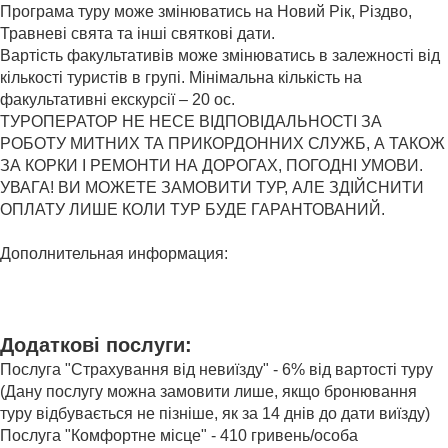
Програма туру може змінюватись на Новий Рік, Різдво,
Травневі свята та інші святкові дати.
Вартість факультативів може змінюватись в залежності від
кількості туристів в групі. Мінімальна кількість на
факультативні екскурсії – 20 ос.
ТУРОПЕРАТОР НЕ НЕСЕ ВІДПОВІДАЛЬНОСТІ ЗА
РОБОТУ МИТНИХ ТА ПРИКОРДОННИХ СЛУЖБ, А ТАКОЖ
ЗА КОРКИ І РЕМОНТИ НА ДОРОГАХ, ПОГОДНІ УМОВИ.
УВАГА! ВИ МОЖЕТЕ ЗАМОВИТИ ТУР, АЛЕ ЗДІЙСНИТИ
ОПЛАТУ ЛИШЕ КОЛИ ТУР БУДЕ ГАРАНТОВАНИЙ.
Дополнительная информация:
автобусні тури по Європі,гарячі тури по Європі,автобсні
тури по Європі зі Львова та Києва,тур по Європі,автобусні
тури в Європу по низьким цінам.
Додаткові послуги:
Послуга "Страхування від невиїзду" - 6% від вартості туру
(Дану послугу можна замовити лише, якщо бронювання
туру відбувається не пізніше, як за 14 днів до дати виїзду)
Послуга "Комфортне місце" - 410 гривень/особа