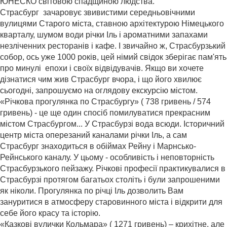
ЮНЕСКО світовою спадщиною людства.
Страсбург зачаровує звивистими середньовічними
вулицями Старого міста, ставною архітектурою Німецького
кварталу, шумом води річки Іль і ароматними запахами
незліченних ресторанів і кафе. І звичайно ж, Страсбурзький
собор, ось уже 1000 років, цей німий свідок зберігає пам'ять
про минулі епохи і своїх відвідувачів. Якщо ви хочете
дізнатися чим жив Страсбург вчора, і що його хвилює
сьогодні, запрошуємо на оглядову екскурсію містом.
«Річкова прогулянка по Страсбургу» ( 738 гривень / 574
гривень) - це ще один спосіб помилуватися прекрасним
містом Страсбургом... У Страсбурзі вода всюди. Історичний
центр міста оперезаний каналами річки Іль, а сам
Страсбург знаходиться в обіймах Рейну і Марнсько-
Рейнського каналу. У цьому - особливість і неповторність
Страсбурзького пейзажу. Річкові професії практикувалися в
Страсбурзі протягом багатьох століть і були запрошеними
як ніколи. Прогулянка по річці Іль дозволить Вам
зануритися в атмосферу старовинного міста і відкрити для
себе його красу та історію.
«Казкові вулички Кольмара» ( 1271 гривень) – крихітне, але