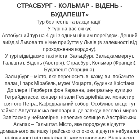
СТРАСБУРГ - КОЛЬМАР - ВІДЕНЬ -
БУДАПЕШТ»
Тур без тестів та вакцинації
У турі на вас очікує
Автобусний тур на 4 дні з одним нічним переїздом. Денний
виїзд зі Львова та нічне прибуття у Львів (в залежності від
проходження кордону).
У турі відвідаємо такі міста: Зальцбург, Зальцкаммергут,
Гальштат, Відень (Австрія), Страсбург, Кольмар (Франція),
Будапешт (Угорщина).
Зальцбург – місто, яке переносить в казку, ви побачите
палац і парк Мірабель, музеї Моцарта, будинки Крістіана
Доплера і Герберта фон Караяна, центральну вулицю
Гетрайдегассе, концертні зали Festspielhäuse, монастир
святого Петра, Кафедральний собор. Особливе місце тут
займає Августинська пивоварня, де завжди весело і мирно.
Завітаємо у неймовірне, невелике селище в Австрійських
Альпах – Гальштат. Місто, яке породжує відчуття
домашнього затишку і райського спокою, відчуття небувалої
відірваності від цивілізації і умиротворення. Відвідаємо