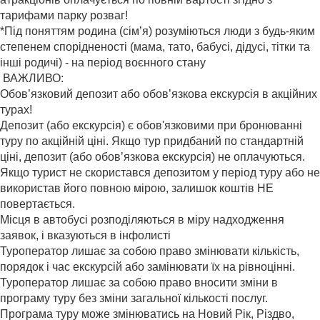
тарифами парку розваг!
*Під поняттям родина (сім’я) розуміються люди з будь-яким
степенем спорідненості (мама, тато, бабусі, дідусі, тітки та
інші родичі) - на період воєнного стану
ВАЖЛИВО:
Обов’язковий депозит або обов’язкова екскурсія в акційних
турах!
Депозит (або екскурсія) є обов'язковими при бронюванні
туру по акційній ціні. Якщо тур придбаний по стандартній
ціні, депозит (або обов’язкова екскурсія) не оплачуються.
Якщо турист не скористався депозитом у період туру або не
використав його повною мірою, залишок коштів НЕ
повертається.
Місця в автобусі розподіляються в міру надходження
заявок, і вказуються в інфолисті
Туроператор лишає за собою право змінювати кількість,
порядок і час екскурсій або замінювати їх на рівноцінні.
Туроператор лишає за собою право вносити зміни в
програму туру без зміни загальної кількості послуг.
Програма туру може змінюватись на Новий Рік, Різдво,