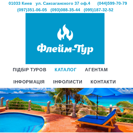
01033 Киев
ул. Саксаганского 37 оф.4
(044)599-70-79
(097)351-06-05
(093)088-35-44
(095)187-32-52
ПІДБІР ТУРОВ
КАТАЛОГ
АГЕНТАМ
ІНФОРМАЦІЯ
ІНФОЛИСТИ
КОНТАКТИ