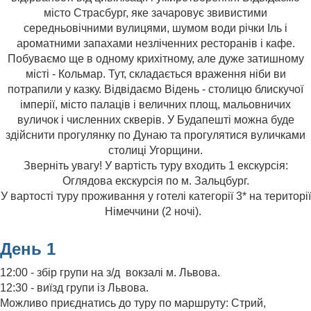
місто Страсбург, яке зачаровує звивистими
середньовічними вулицями, шумом води річки Іль і
ароматними запахами незліченних ресторанів і кафе.
Побуваємо ще в одному крихітному, але дуже затишному
місті - Кольмар. Тут, складається враження ніби ви
потрапили у казку. Відвідаємо Відень - столицю блискучої
імперії, місто палаців і величних площ, мальовничих
вуличок і численних скверів. У Будапешті можна буде
здійснити прогулянку по Дунаю та прогулятися вуличками
столиці Угорщини.
Зверніть увагу! У вартість туру входить 1 екскурсія:
Оглядова екскурсія по м. Зальцбург.
У вартості туру проживання у готелі категорії 3* на території
Німеччини (2 ночі).
День 1
12:00 - збір групи на з/д вокзалі м. Львова.
12:30 - виїзд групи із Львова.
Можливо приєднатись до туру по маршруту: Стрий,