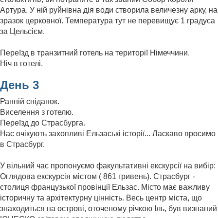
Артура. У ній руйнівна дія води створила величезну арку, на
зразок церковної. Температура тут не перевищує 1 градуса
за Цельсієм.
Переїзд в транзитний готель на території Німеччини.
Ніч в готелі.
День 3
Ранній сніданок.
Виселення з готелю.
Переїзд до Страсбурга.
Нас очікують захопливі Ельзаські історії... Ласкаво просимо
в Страсбург.
У вільний час пропонуємо факультативні екскурсії на вибір:
Оглядова екскурсія містом ( 861 гривень). Страсбург -
столиця французької провінції Ельзас. Місто має важливу
історичну та архітектурну цінність. Весь центр міста, що
знаходиться на острові, оточеному річкою Іль, був визнаний