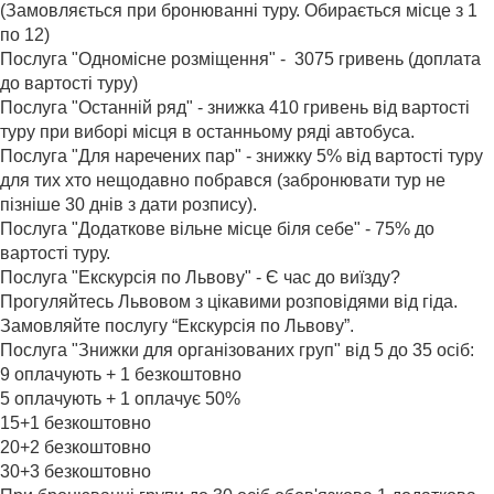
(Замовляється при бронюванні туру. Обирається місце з 1
по 12)
Послуга "Одномісне розміщення" - 3075 гривень (доплата
до вартості туру)
Послуга "Останній ряд" - знижка 410 гривень від вартості
туру при виборі місця в останньому ряді автобуса.
Послуга "Для наречених пар" - знижку 5% від вартості туру
для тих хто нещодавно побрався (забронювати тур не
пізніше 30 днів з дати розпису).
Послуга "Додаткове вільне місце біля себе" - 75% до
вартості туру.
Послуга "Екскурсія по Львову" - Є час до виїзду?
Прогуляйтесь Львовом з цікавими розповідями від гіда.
Замовляйте послугу “Екскурсія по Львову”.
Послуга "Знижки для організованих груп" від 5 до 35 осіб:
9 оплачують + 1 безкоштовно
5 оплачують + 1 оплачує 50%
15+1 безкоштовно
20+2 безкоштовно
30+3 безкоштовно