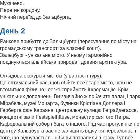
Мукачево.
Перетин кордону.
Нічний переїзд до Зальцбурга.
День 2
Ранкове прибуття до Зальцбурга (пересування по місту на
громадському транспорті за власний кошт).
Зальцбург - унікальне місто. У ньому гармонійно
поєднуються альпійська природа і древня архітектура.
Оглядова екскурсія містом (у вартості туру).
Це оптимальний час, щоб обійти все старе місто, щоб не
втомитися фізично і легко сприймати інформацію. Крім
унікальних доповнень, Ви звичайно ж побачите палац і парк
Мірабель, музеї Моцарта, будинки Крістіана Доплера і
Герберта фон Караяна, центральну вулицю Гетрайдегассе,
концертні зали Festspielhäuse, монастир святого Петра,
Кафедральний собор і багато іншого. Під час прогулянки по
центру Зальцбурга вас не залишить відчуття нереальності
того, що відбувається - ніби ви потрапили в казку. Тут все