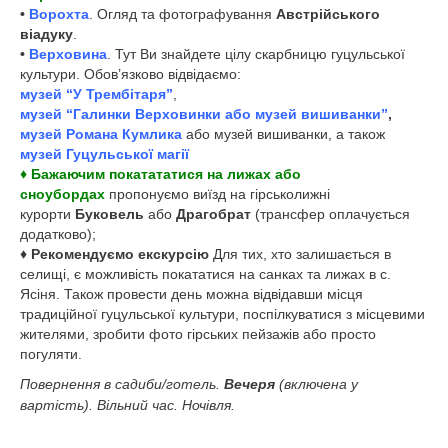
•
Ворохта
. Огляд та фотографування
Австрійського
віадуку
.
•
Верховина
. Тут Ви знайдете цілу скарбницю гуцульської
культури. Обов’язково відвідаємо:
музей “У Трембітаря”
,
музей “Галинки Верховинки або музей вишиванки”
,
музей Романа Кумлика
або музей вишиванки, а також
музей Гуцульської магії
♦ Бажаючим покатататися на лижах або
сноубордах
пропонуємо виїзд на гірськолижні
курорти
Буковель
або
Драгобрат
(трансфер оплачується
додатково);
♦ Рекомендуємо екскурсію
Для тих, хто залишається в
селищі, є можливість покататися на санках та лижах в с.
Ясіня. Також провести день можна відвідавши місця
традиційної гуцульської культури, поспілкуватися з місцевими
жителями, зробити фото гірських пейзажів або просто
погуляти.
Повернення в садиби/готель.
Вечеря
(включена у
вартість). Вільний час. Ночівля.