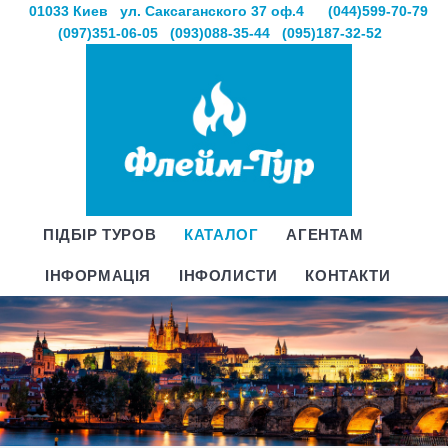
01033 Киев
ул. Саксаганского 37 оф.4
(044)599-70-79
(097)351-06-05
(093)088-35-44
(095)187-32-52
ПІДБІР ТУРОВ
КАТАЛОГ
АГЕНТАМ
ІНФОРМАЦІЯ
ІНФОЛИСТИ
КОНТАКТИ