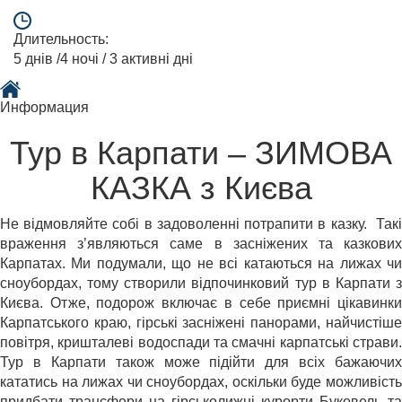
Длительность:
5 днів /4 ночі / 3 активні дні
Информация
Тур в Карпати – ЗИМОВА
КАЗКА з Києва
Не відмовляйте собі в задоволенні потрапити в казку. Такі
враження з’являються саме в засніжених та казкових
Карпатах. Ми подумали, що не всі катаються на лижах чи
сноубордах, тому створили відпочинковий тур в Карпати з
Києва. Отже, подорож включає в себе приємні цікавинки
Карпатського краю, гірські засніжені панорами, найчистіше
повітря, кришталеві водоспади та смачні карпатські страви.
Тур в Карпати також може підійти для всіх бажаючих
кататись на лижах чи сноубордах, оскільки буде можливість
придбати трансфери на гірськолижні курорти Буковель та