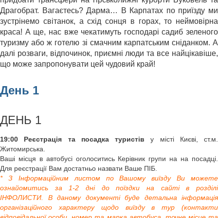
Драгобрат. Вагаєтесь? Дарма… В Карпатах по приїзду ми
зустрінемо світанок, а схід сонця в горах, то неймовірна
краса! А ще, нас вже чекатимуть господарі садиб зеленого
туризму або ж готелю зі смачним карпатським сніданком. А
далі розваги, відпочинок, приємні люди та все найцікавіше,
що може запропонувати цей чудовий край!
День 1
ДЕНЬ 1
19:00 Реєстрація та посадка туристів
у місті Києві, ст.м.
Житомирська.
Ваші місця в автобусі оголоситись Керівник групи на на посадці.
Для реєстрації Вам достатньо назвати Ваше ПІБ.
* З Інформаційним листом по Вашому виїзду Ви можете
ознайомитись за 1-2 дні до поїздки на сайті в розділі
ІНФОЛИСТИ. В даному документі буде детальна інформація
організаційного характеру щодо виїзду в тур (контакти
відповідальної особи, номер та марка автобуса, точне місце та