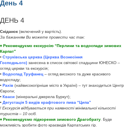
День 4
ДЕНЬ 4
Сніданок
(включений у вартість).
За бажанням Ви можете провести час так:
♦ Рекомендуємо екскурсію “Перлини та водоспади зимових
Карпат”
•
Струківська церква (Церква Вознесіння
Господнього)
занесена в список світової спадщини ЮНЕСКО –
огляд церкви та екскурсія;
•
Водоспад Труфанец
– огляд високого та дуже красивого
водоспаду;
•
Рахів
(найвисокогірніше місто в Україні) – тут знаходиться Центр
Європи;
•
Кваси
(мінеральні джерела Буркут);
•
Дегустація 5 видів крафтового пива “Ципа”
! Екскурсія відбувається при наявності мінімальної кількості
туристів – 10 осіб.
♦ Рекомендуємо підкорення зимового Драгобрату
. Буде
можливість зробити фото краєвидів Карпатських гір.