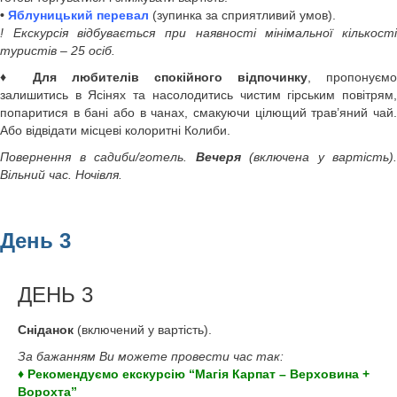
•
Яблуницький перевал
(зупинка за сприятливий умов).
! Екскурсія відбувається при наявності мінімальної кількості
туристів – 25 осіб.
♦ Для любителів спокійного відпочинку
, пропонуємо
залишитись в Ясінях та насолодитись чистим гірським повітрям,
попаритися в бані або в чанах, смакуючи цілющий трав’яний чай.
Або відвідати місцеві колоритні Колиби.
Повернення в садиби/готель.
Вечеря
(включена у вартість).
Вільний час. Ночівля.
День 3
ДЕНЬ 3
Сніданок
(включений у вартість).
За бажанням Ви можете провести час так:
♦ Рекомендуємо екскурсію “Магія Карпат – Верховина +
Ворохта”