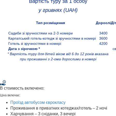
Вартість туру за 1 особу
у гривнях (UAH)
Тип розміщення
Дорослі
Ді
Садиби зі зручностями на 2-3 номери
3400
Карпатський готель-котедж зі зручностями в номері
3600
Готель зі зручностями в номері
4200
Дата з зірочкою *
свя
* Вартість туру для дітей віком від 6 до 12 років вказана
при проживанні з 2-ома дорослими в номері
В стоимость включено:
Ціна включає:
Проїзд автобусом єврокласу
Проживання в приватних котеджах/готель – 2 ночі
Харчування – 3 сніданки, 3 вечері