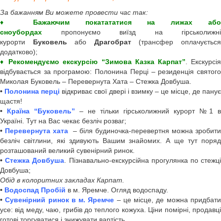
За бажанням Ви можете провести час так:
♦
Бажаючим покатататися на лижах аб
сноубордах
пропонуємо виїзд на гірськолижні
курорти
Буковель
або
Драгобрат
(трансфер оплачуєтьс
додатково);
♦
Рекомендуємо екскурсію “Зимова Казка Карпат”
. Екскурсі
відбувається за програмою: Полонина Перці – резиденція святого
Миколая Буковель – Перевернута Хата – Стежка Довбуша.
•
Полонина перці
відкриває свої двері і взимку – це місце, де панує
щастя!
•
Країна “Буковель”
– не тільки гірськолижний курорт №1 в
Україні. Тут на Вас чекає безліч розваг;
•
Перевернута хата
– біля будиночка-перевертня можна зробити
безліч світлини, які здивують Вашим знайомих. А ще тут поряд
розташований великий сувенірний ринок.
•
Стежка Довбуша
. Пізнавально-екскурсійна прогулянка по стежц
Довбуша;
Обід в колоритних закладах Карпат.
•
Водоспад Пробій
в м. Яремче. Огляд водоспаду.
•
Сувенірний ринок в м. Яремче
– це місце, де можна придбат
усе: від меду, чаю, грибів до теплого кожуха. Ціни помірні, продавці
готові торгуватися і знижувати вартість.