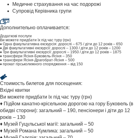
Медичне страхування на час подорожі
Супровід Керівника групи
Дополнительно оплачивается:
Додаткові послуги
Ви можете придбати їх під час туру (грн)
♦ Одна факультативна екскурсія: дорослі – 675 / діти до 12 років – 650
♦ Дві факультативні екскурсії: дорослі – 1300 / діти до 12 років – 1200
♦ Три факультативні екскурсії: дорослі – 1950 / діти до 12 років – 1875
♦ трансфери Ясіня-Буковель-Ясіня – 350
♦ трансфери Ясіня-Драгобрат-Ясіня – 500
♦ прокат гірськолижного спорядження – від 150
Стоимость билетов для посещения:
Вхідні квитки
Ви можете придбати їх під час туру (грн)
♦ Підйом канатно-крісельною дорогою на гору Буковель (в
обидві сторони): загальний – 190, пенсіонери і діти до 12
років – 130
♦ Музей Гуцульської магії: загальний – 50
♦ Музей Романа Кумлика: загальний – 50
♦ Музей Галєрія: загальний – 70