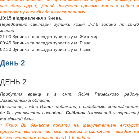
час збору групи). Даний документ просимо мати з собою в
паперовому вигляді або в електронному.
19:15 відправлення з Києва
.
Передбачено санітарні зупинки кожні 3-3,5 години по 15-20
хвилин.
21:00 Зупинка та посадка туристів у м. Житомир.
00:45 Зупинка та посадка туристів у м. Рівне.
02:30 Зупинка та посадка туристів у м. Львів.
День 2
ДЕНЬ 2
Прибуття вранці в в смт. Ясіня Рахівського району
Закарпатської області.
Поселення, згідно Ваших побажань, в садиби/міні-готелі/готелі,
де їх зустрічають господарі.
Сніданок
(включений у вартість)
та вільний день.
* Якщо Ви бажаєте поїхати на факультативні екскурсії/
програми, выльний час, між приїздом в смт.Ясіня і виїздом на
екскурсії/програми орієнтовно1-1,5 години.