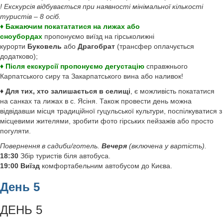
! Екскурсія відбувається при наявності мінімальної кількості
туристів – 8 осіб.
♦ Бажаючим покатататися на лижах або
сноубордах
пропонуємо виїзд на гірськолижні
курорти
Буковель
або
Драгобрат
(трансфер оплачується
додатково);
♦ Після екскурсії пропонуємо дегустацію
справжнього
Карпатського сиру та Закарпатського вина або наливок!
♦ Для тих, хто залишається в селищі
, є можливість покататися
на санках та лижах в с. Ясіня. Також провести день можна
відвідавши місця традиційної гуцульської культури, поспілкуватися з
місцевими жителями, зробити фото гірських пейзажів або просто
погуляти.
Повернення в садиби/готель.
Вечеря
(включена у вартість).
18:30
Збір туристів біля автобуса.
19:00 Виїзд
комфортабельним автобусом до Києва.
День 5
ДЕНЬ 5