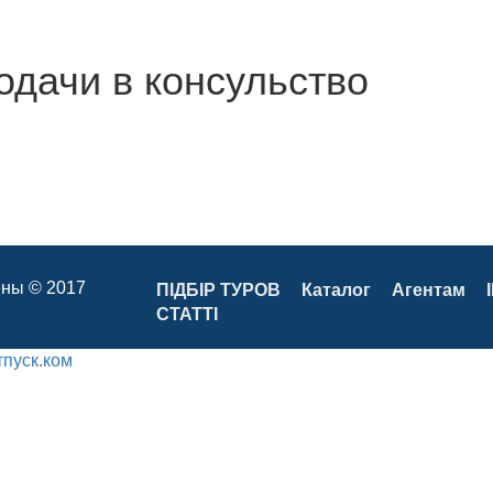
одачи в консульство
ны © 2017
ПІДБІР ТУРОВ
Каталог
Агентам
СТАТТІ
тпуск.ком