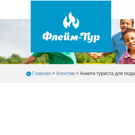
Главная
>
Агентам
>
Анкета туриста для пода