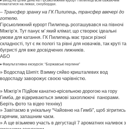
♦ Виїзд на цілий день на Гірськолижний курорт Пилипець всім бажаючим
покататися на лижах, сноубордах.
– Трансфер зранку на ГК Пилипець, трансфер ввечері до
готелю.
Гірськолижний курорт Пилипець розташувався на півночі
Міжгір’я. Тут панує м’ який клімат, що створює ідеальні
умови для катання. ГК Пилипець має траси різної
складності, тут є як пологі та рівні для новачків, так круті та
бугристі для вже досвідчених лижників.
АБО
♦ Факультативна екскурсія: “Боржавські перлини”
» Водоспад Шипіт. Взимку сяйво кришталевих вод
водоспаду заворожує своєю чарівністю.
» Міжгір’я Підйом канатно-крісельною дорогою на гору
Гимба, де відкриваються зимові захоплюючі панорами.
Беріть фото та відео техніку)
» Завітаємо в унікальну “Чайовню на Гимбі”, щоб зігритись
гарячим, запашним чаєм.
» А ще візьмемо участь в дегустації 7 ароматних наливок з