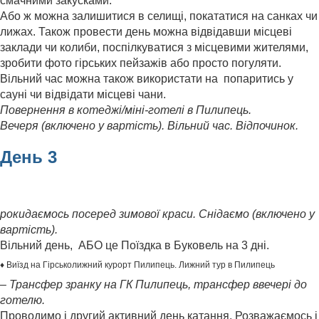
смачними закусками.
Або ж можна залишитися в селищі, покататися на санках чи
лижах. Також провести день можна відвідавши місцеві
заклади чи колиби, поспілкуватися з місцевими жителями,
зробити фото гірських пейзажів або просто погуляти.
Вільний час можна також використати на попаритись у
сауні чи відвідати місцеві чани.
Повернення в котеджі/міні-готелі в Пилипець.
Вечеря (включено у вартість). Вільний час. Відпочинок.
День 3
рокидаємось посеред зимової краси. Снідаємо (включено у
вартість).
Вільний день, АБО це Поїздка в Буковель на 3 дні.
♦ Виїзд на Гірськолижний курорт Пилипець. Лижний тур в Пилипець
– Трансфер зранку на ГК Пилипець, трансфер ввечері до
готелю.
Проводимо і другий активний день катання. Розважаємось і