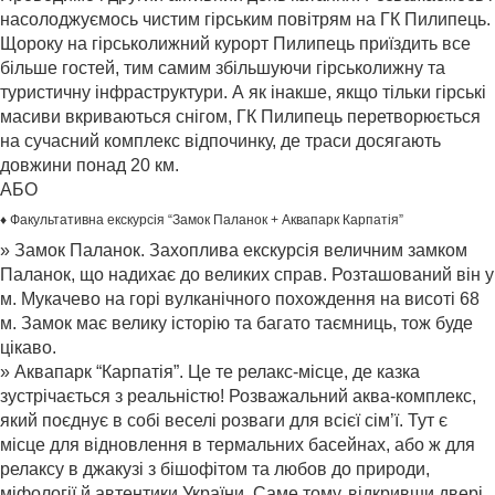
насолоджуємось чистим гірським повітрям на ГК Пилипець.
Щороку на гірськолижний курорт Пилипець приїздить все
більше гостей, тим самим збільшуючи гірськолижну та
туристичну інфраструктури. А як інакше, якщо тільки гірські
масиви вкриваються снігом, ГК Пилипець перетворюється
на сучасний комплекс відпочинку, де траси досягають
довжини понад 20 км.
АБО
♦ Факультативна екскурсія “Замок Паланок + Аквапарк Карпатія”
» Замок Паланок. Захоплива екскурсія величним замком
Паланок, що надихає до великих справ. Розташований він у
м. Мукачево на горі вулканічного похождення на висоті 68
м. Замок має велику історію та багато таємниць, тож буде
цікаво.
» Аквапарк “Карпатія”. Це те релакс-місце, де казка
зустрічається з реальністю! Розважальний аква-комплекс,
який поєднує в собі веселі розваги для всієї сім’ї. Тут є
місце для відновлення в термальних басейнах, або ж для
релаксу в джакузі з бішофітом та любов до природи,
міфології й автентики України. Саме тому, відкривши двері