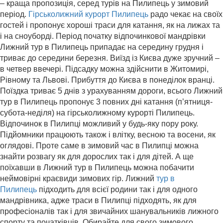
– краща пропозиція, серед турів на Пилипець у зимовий
період.
Гірськолижний курорт Пилипець
радо чекає на своїх
гостей і пропонує хороші траси для катання, як на лижах та
і на сноуборді. Період початку відпочинкової мандрівки
Лижний тур в Пилипець припадає на середину грудня і
триває до середини березня. Виїзд із Києва дуже зручний –
в четвер ввечері. Підсадку можна здійснити в Житомирі,
Рівному та Львові. Прибуття до Києва в понеділок вранці.
Поїздка триває 5 днів з урахуванням дороги, всього Лижний
тур в Пилипець пропонує 3 повних дні катання (п’ятниця-
субота-неділя) на гірськолижному курорті Пилипець.
Відпочинок в Пилипці можливий у будь-яку пору року.
Підйомники працюють також і влітку, весною та восени, як
оглядові. Проте саме в зимовий час в Пилипці можна
знайти розвагу як для дорослих так і для дітей. А ще
поїхавши в Лижний тур в Пилипець можна побачити
неймовірні краєвиди зимових гір. Лижний
тур в
Пилипець
підходить для всієї родини так і для одного
мандрівника, адже траси в Пилипці підходять, як для
професіоналів так і для звичайних шанувальників лижного
спорту та початківців. Обирайте для свого зимового