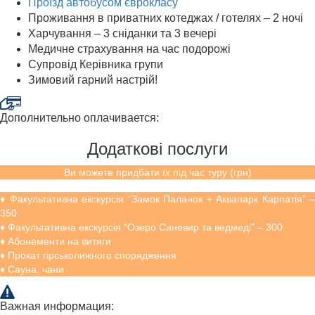
Проїзд автобусом єврокласу
Проживання в приватних котеджах / готелях – 2 ночі
Харчування – 3 сніданки та 3 вечері
Медичне страхування на час подорожі
Супровід Керівника групи
Зимовий гарний настрій!
Дополнительно оплачивается:
Додаткові послуги
Ви можете придбати їх під час туру (грн)
♦ Факультативна екскурсія “Замок Паланок + Аквапарк Карпатія” –
350
♦ Факультативна екскурсія “Озеро Синевир та ведмеді” – 300
♦ Абонементи на витяги
♦ Прокат гірськолижного спорядження
♦ Сауна, чани
Важная информация: