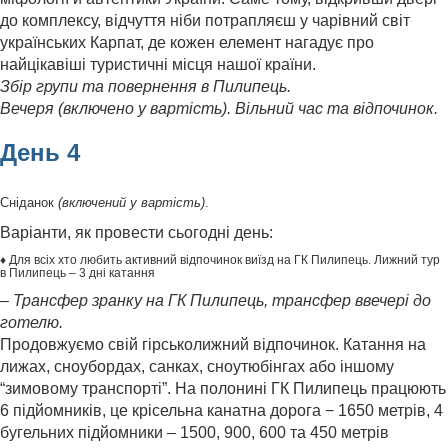
до комплексу, відчуття ніби потрапляєш у чарівний світ
українських Карпат, де кожен елемент нагадує про
найцікавіші туристичні місця нашої країни.
Збір групи та повернення в Пилипець.
Вечеря (включено у вартість). Вільний час та відпочинок.
День 4
Сніданок
(включений у вартість)
.
Варіанти, як провести сьогодні день:
♦ Для всіх хто любить активний відпочинок виїзд на ГК Пилипець. Лижний тур
в Пилипець – 3 дні катання
– Трансфер зранку на ГК Пилипець, трансфер ввечері до
готелю.
Продовжуємо свій гірськолижний відпочинок. Катання на
лижах, сноубордах, санках, сноутюбінгах або іншому
“зимовому транспорті”. На полонині ГК Пилипець працюють
6 підйомників, це крісельна канатна дорога − 1650 метрів, 4
бугельних підйомники – 1500, 900, 600 та 450 метрів