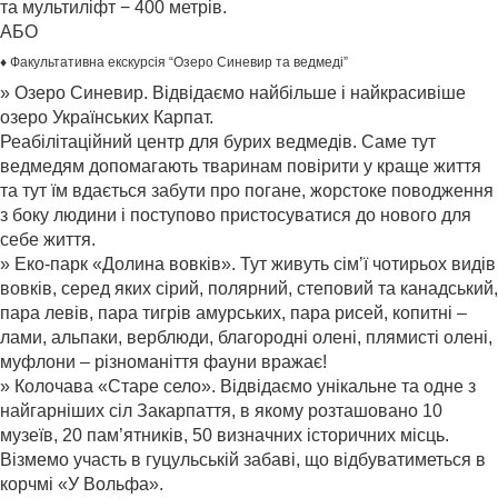
та мультиліфт − 400 метрів.
АБО
♦ Факультативна екскурсія “Озеро Синевир та ведмеді”
» Озеро Синевир. Відвідаємо найбільше і найкрасивіше
озеро Українських Карпат.
Реабілітаційний центр для бурих ведмедів. Саме тут
ведмедям допомагають тваринам повірити у краще життя
та тут їм вдається забути про погане, жорстоке поводження
з боку людини і поступово пристосуватися до нового для
себе життя.
» Еко-парк «Долина вовків». Тут живуть сім’ї чотирьох видів
вовків, серед яких сірий, полярний, степовий та канадський,
пара левів, пара тигрів амурських, пара рисей, копитні –
лами, альпаки, верблюди, благородні олені, плямисті олені,
муфлони – різноманіття фауни вражає!
» Колочава «Старе село». Відвідаємо унікальне та одне з
найгарніших сіл Закарпаття, в якому розташовано 10
музеїв, 20 пам’ятників, 50 визначних історичних місць.
Візмемо участь в гуцульській забаві, що відбуватиметься в
корчмі «У Вольфа».