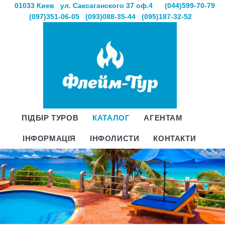
01033 Киев
ул. Саксаганского 37 оф.4
(044)599-70-79
(097)351-06-05
(093)088-35-44
(095)187-32-52
ПІДБІР ТУРОВ
КАТАЛОГ
АГЕНТАМ
ІНФОРМАЦІЯ
ІНФОЛИСТИ
КОНТАКТИ