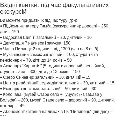
Вхідні квитки, під час факультативних
екскурсій
Ви можете придбати їх під час туру (грн)
♦ Підйомник на гору Гимба (екскурсійний): дорослі – 250,
діти – 150
♦ Водоспад Шипіт: загальний – 20, дитячий – 10
♦ Дегустація 7 наливок і закуска: 150
♦ Чан в Пилипці: 2 години – від 1300 (чан на 8 осіб)
♦ Мукачівський замок: загальний – 100, студенти та
пенсіонери – 70, діти до 14 років – 50
♦ Аквапарк “Карпатія” (5 години): дорослий, пенсійний,
студентський – 300, діти до 13 років – 150
♦ Озеро Синевир: загальний – 30, дитячий – 15
♦ Центр реабілітації ведмедів: загальний – 30, дитячий – 15
♦ Екопарк з вовками: загальний – 50, дитячий – 30
♦ Колочава: (музей Старе село + Гуцульська забава у
Вольфа) – 200, музей Старе село – дорослий – 90, дитячий,
школярі – 45
♦ Абонемент катання на лижах в ГК “Пилипець” (пів дня) –